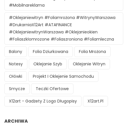
#mobilnareklama
#oklejaniewitryn #foliamrożona #witrynyWarszawa
#DrukarniaX12Art #ATAFINANCE
#oklejaniewitrynWarszawa #oklejanieokien
#foliaszkłomrozone #foliaszroniona #foliamleczna
Balony
Folia Dziurkowana
Folia Mrożona
Notesy
Oklejanie Szyb
Oklejanie Witryn
Ołówki
Projekt I Oklejenie Samochodu
Smycze
Teczki Ofertowe
X12art - Gadżety Z Logo Długopisy
X12art.pl
ARCHIWA