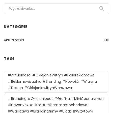
Search for:
KATEGORIE
Aktualności
100
TAGI
#aktualności #oklejanieWitryn #foliereklamowe
#reklamawizualna #branding #nowość #witryna
#design #oklejaniewitrynWarszawa
#branding #oklejanieaut #grafika #MiniCountryman
#DevonRex #Elitte #reklamasamochodowa
#Warszawa #brandingfirmy #ulotki #wizytówki