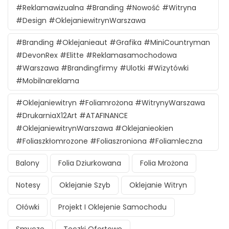
#reklamawizualna #branding #nowość #witryna
#design #oklejaniewitrynWarszawa
#branding #oklejanieaut #grafika #MiniCountryman
#DevonRex #Elitte #reklamasamochodowa
#Warszawa #brandingfirmy #ulotki #wizytówki
#mobilnareklama
#oklejaniewitryn #foliamrożona #witrynyWarszawa
#DrukarniaX12Art #ATAFINANCE
#oklejaniewitrynWarszawa #oklejanieokien
#foliaszkłomrozone #foliaszroniona #foliamleczna
Balony
Folia Dziurkowana
Folia Mrożona
Notesy
Oklejanie Szyb
Oklejanie Witryn
Ołówki
Projekt I Oklejenie Samochodu