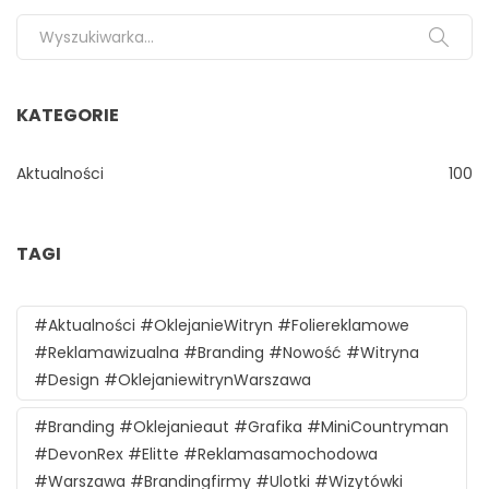
Search for:
KATEGORIE
Aktualności
100
TAGI
#aktualności #oklejanieWitryn #foliereklamowe
#reklamawizualna #branding #nowość #witryna
#design #oklejaniewitrynWarszawa
#branding #oklejanieaut #grafika #MiniCountryman
#DevonRex #Elitte #reklamasamochodowa
#Warszawa #brandingfirmy #ulotki #wizytówki