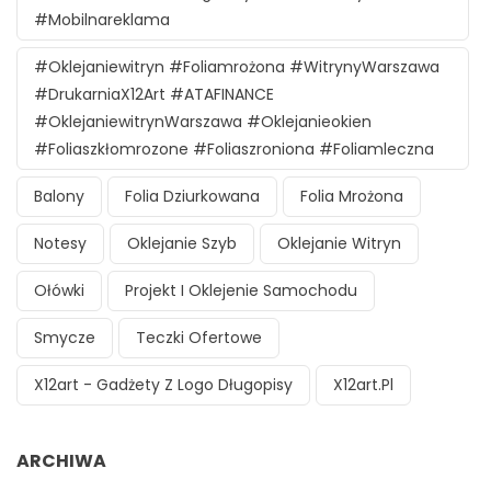
#mobilnareklama
#oklejaniewitryn #foliamrożona #witrynyWarszawa
#DrukarniaX12Art #ATAFINANCE
#oklejaniewitrynWarszawa #oklejanieokien
#foliaszkłomrozone #foliaszroniona #foliamleczna
Balony
Folia Dziurkowana
Folia Mrożona
Notesy
Oklejanie Szyb
Oklejanie Witryn
Ołówki
Projekt I Oklejenie Samochodu
Smycze
Teczki Ofertowe
X12art - Gadżety Z Logo Długopisy
X12art.pl
ARCHIWA