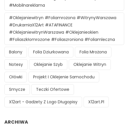
#mobilnareklama
#oklejaniewitryn #foliamrożona #witrynyWarszawa
#DrukarniaX12Art #ATAFINANCE
#oklejaniewitrynWarszawa #oklejanieokien
#foliaszkłomrozone #foliaszroniona #foliamleczna
Balony
Folia Dziurkowana
Folia Mrożona
Notesy
Oklejanie Szyb
Oklejanie Witryn
Ołówki
Projekt I Oklejenie Samochodu
Smycze
Teczki Ofertowe
X12art - Gadżety Z Logo Długopisy
X12art.pl
ARCHIWA