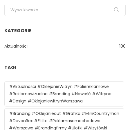
Search for:
KATEGORIE
Aktualności
100
TAGI
#aktualności #oklejanieWitryn #foliereklamowe
#reklamawizualna #branding #nowość #witryna
#design #oklejaniewitrynWarszawa
#branding #oklejanieaut #grafika #MiniCountryman
#DevonRex #Elitte #reklamasamochodowa
#Warszawa #brandingfirmy #ulotki #wizytówki