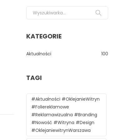
Search for:
KATEGORIE
Aktualności
100
TAGI
#aktualności #oklejanieWitryn
#foliereklamowe
#reklamawizualna #branding
#nowość #witryna #design
#oklejaniewitrynWarszawa