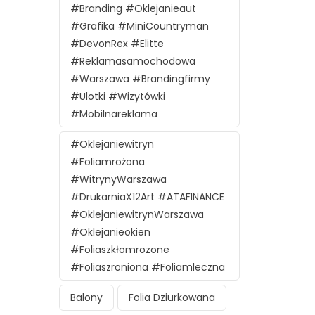
#branding #oklejanieaut
#grafika #MiniCountryman
#DevonRex #Elitte
#reklamasamochodowa
#Warszawa #brandingfirmy
#ulotki #wizytówki
#mobilnareklama
#oklejaniewitryn
#foliamrożona
#witrynyWarszawa
#DrukarniaX12Art #ATAFINANCE
#oklejaniewitrynWarszawa
#oklejanieokien
#foliaszkłomrozone
#foliaszroniona #foliamleczna
Balony
Folia Dziurkowana