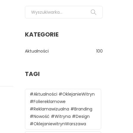
Search for:
KATEGORIE
Aktualności
100
TAGI
#aktualności #oklejanieWitryn
#foliereklamowe
#reklamawizualna #branding
#nowość #witryna #design
#oklejaniewitrynWarszawa