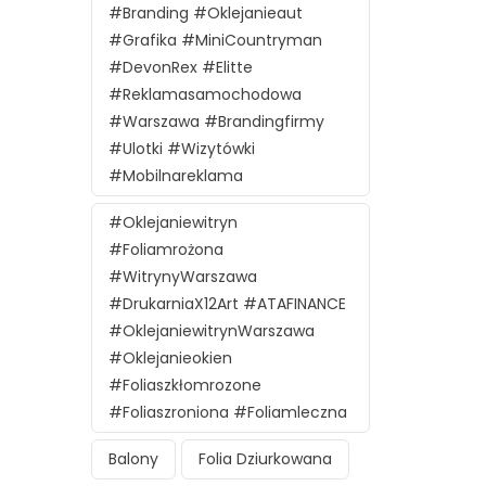
#branding #oklejanieaut
#grafika #MiniCountryman
#DevonRex #Elitte
#reklamasamochodowa
#Warszawa #brandingfirmy
#ulotki #wizytówki
#mobilnareklama
#oklejaniewitryn
#foliamrożona
#witrynyWarszawa
#DrukarniaX12Art #ATAFINANCE
#oklejaniewitrynWarszawa
#oklejanieokien
#foliaszkłomrozone
#foliaszroniona #foliamleczna
Balony
Folia Dziurkowana