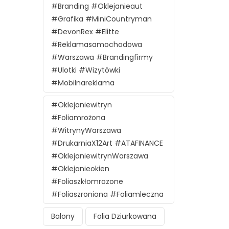
#branding #oklejanieaut
#grafika #MiniCountryman
#DevonRex #Elitte
#reklamasamochodowa
#Warszawa #brandingfirmy
#ulotki #wizytówki
#mobilnareklama
#oklejaniewitryn
#foliamrożona
#witrynyWarszawa
#DrukarniaX12Art #ATAFINANCE
#oklejaniewitrynWarszawa
#oklejanieokien
#foliaszkłomrozone
#foliaszroniona #foliamleczna
Balony
Folia Dziurkowana