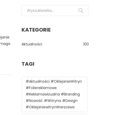
Search for:
KATEGORIE
ejanie
ymaga
Aktualności
100
TAGI
#aktualności #oklejanieWitryn
#foliereklamowe
#reklamawizualna #branding
#nowość #witryna #design
#oklejaniewitrynWarszawa