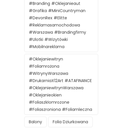
#branding #oklejanieaut
#grafika #MiniCountryman
#DevonRex #Elitte
#reklamasamochodowa
#Warszawa #brandingfirmy
#ulotki #wizytówki
#mobilnareklama
#oklejaniewitryn
#foliamrożona
#witrynyWarszawa
#DrukarniaX12Art #ATAFINANCE
#oklejaniewitrynWarszawa
#oklejanieokien
#foliaszkłomrozone
#foliaszroniona #foliamleczna
Balony
Folia Dziurkowana