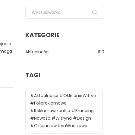
Search for:
KATEGORIE
ejanie
ymaga
Aktualności
100
TAGI
#aktualności #oklejanieWitryn
#foliereklamowe
#reklamawizualna #branding
#nowość #witryna #design
#oklejaniewitrynWarszawa