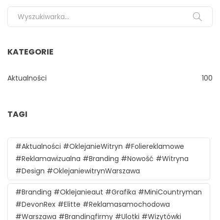
Search for:
KATEGORIE
Aktualności
100
TAGI
#aktualności #oklejanieWitryn #foliereklamowe
#reklamawizualna #branding #nowość #witryna
#design #oklejaniewitrynWarszawa
#branding #oklejanieaut #grafika #MiniCountryman
#DevonRex #Elitte #reklamasamochodowa
#Warszawa #brandingfirmy #ulotki #wizytówki