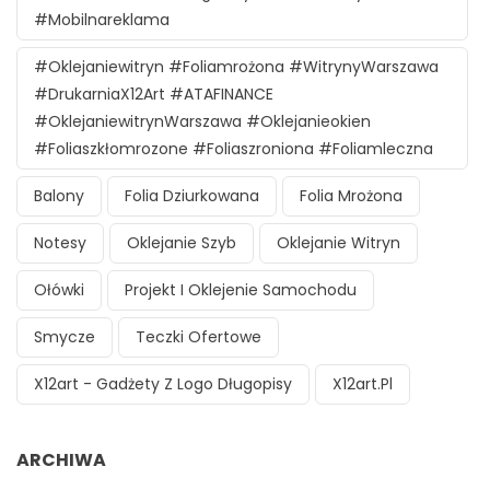
#mobilnareklama
#oklejaniewitryn #foliamrożona #witrynyWarszawa
#DrukarniaX12Art #ATAFINANCE
#oklejaniewitrynWarszawa #oklejanieokien
#foliaszkłomrozone #foliaszroniona #foliamleczna
Balony
Folia Dziurkowana
Folia Mrożona
Notesy
Oklejanie Szyb
Oklejanie Witryn
Ołówki
Projekt I Oklejenie Samochodu
Smycze
Teczki Ofertowe
X12art - Gadżety Z Logo Długopisy
X12art.pl
ARCHIWA