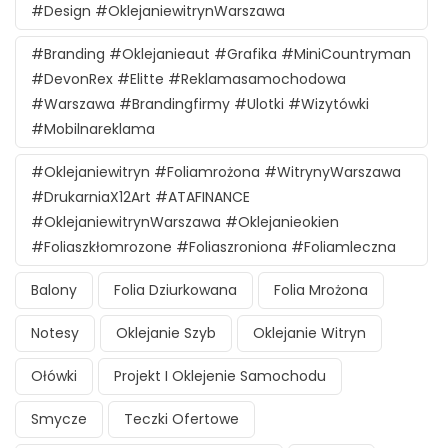
#design #oklejaniewitrynWarszawa
#branding #oklejanieaut #grafika #MiniCountryman
#DevonRex #Elitte #reklamasamochodowa
#Warszawa #brandingfirmy #ulotki #wizytówki
#mobilnareklama
#oklejaniewitryn #foliamrożona #witrynyWarszawa
#DrukarniaX12Art #ATAFINANCE
#oklejaniewitrynWarszawa #oklejanieokien
#foliaszkłomrozone #foliaszroniona #foliamleczna
Balony
Folia Dziurkowana
Folia Mrożona
Notesy
Oklejanie Szyb
Oklejanie Witryn
Ołówki
Projekt I Oklejenie Samochodu
Smycze
Teczki Ofertowe