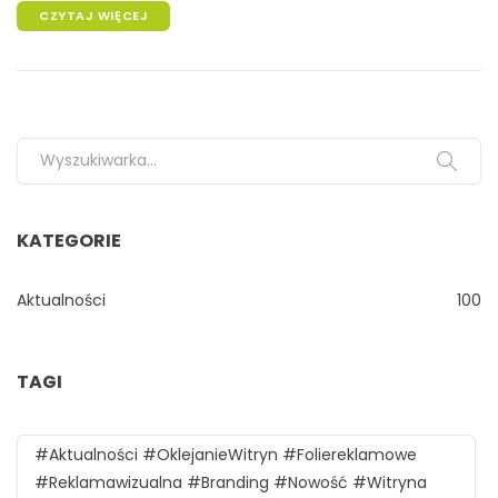
CZYTAJ WIĘCEJ
Search for:
KATEGORIE
Aktualności
100
TAGI
#aktualności #oklejanieWitryn #foliereklamowe
#reklamawizualna #branding #nowość #witryna