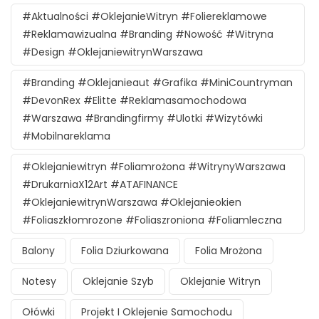
#aktualności #oklejanieWitryn #foliereklamowe
#reklamawizualna #branding #nowość #witryna
#design #oklejaniewitrynWarszawa
#branding #oklejanieaut #grafika #MiniCountryman
#DevonRex #Elitte #reklamasamochodowa
#Warszawa #brandingfirmy #ulotki #wizytówki
#mobilnareklama
#oklejaniewitryn #foliamrożona #witrynyWarszawa
#DrukarniaX12Art #ATAFINANCE
#oklejaniewitrynWarszawa #oklejanieokien
#foliaszkłomrozone #foliaszroniona #foliamleczna
Balony
Folia Dziurkowana
Folia Mrożona
Notesy
Oklejanie Szyb
Oklejanie Witryn
Ołówki
Projekt I Oklejenie Samochodu