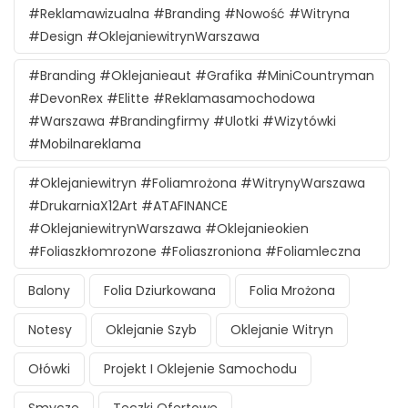
#reklamawizualna #branding #nowość #witryna
#design #oklejaniewitrynWarszawa
#branding #oklejanieaut #grafika #MiniCountryman
#DevonRex #Elitte #reklamasamochodowa
#Warszawa #brandingfirmy #ulotki #wizytówki
#mobilnareklama
#oklejaniewitryn #foliamrożona #witrynyWarszawa
#DrukarniaX12Art #ATAFINANCE
#oklejaniewitrynWarszawa #oklejanieokien
#foliaszkłomrozone #foliaszroniona #foliamleczna
Balony
Folia Dziurkowana
Folia Mrożona
Notesy
Oklejanie Szyb
Oklejanie Witryn
Ołówki
Projekt I Oklejenie Samochodu