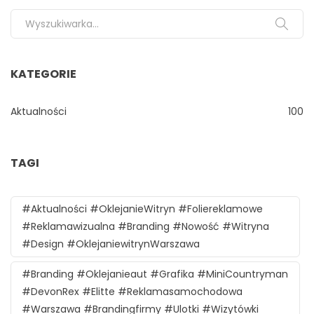
Search for:
KATEGORIE
Aktualności
100
TAGI
#aktualności #oklejanieWitryn #foliereklamowe
#reklamawizualna #branding #nowość #witryna
#design #oklejaniewitrynWarszawa
#branding #oklejanieaut #grafika #MiniCountryman
#DevonRex #Elitte #reklamasamochodowa
#Warszawa #brandingfirmy #ulotki #wizytówki