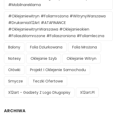
#mobilnareklama
#oklejaniewitryn #foliamrożona #witrynyWarszawa
#DrukarniaX12Art #ATAFINANCE
#oklejaniewitrynWarszawa #oklejanieokien
#foliaszkłomrozone #foliaszroniona #foliamleczna
Balony
Folia Dziurkowana
Folia Mrożona
Notesy
Oklejanie Szyb
Oklejanie Witryn
Ołówki
Projekt I Oklejenie Samochodu
Smycze
Teczki Ofertowe
X12art - Gadżety Z Logo Długopisy
X12art.pl
ARCHIWA