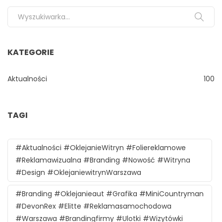
Search for:
KATEGORIE
Aktualności
100
TAGI
#aktualności #oklejanieWitryn #foliereklamowe
#reklamawizualna #branding #nowość #witryna
#design #oklejaniewitrynWarszawa
#branding #oklejanieaut #grafika #MiniCountryman
#DevonRex #Elitte #reklamasamochodowa
#Warszawa #brandingfirmy #ulotki #wizytówki