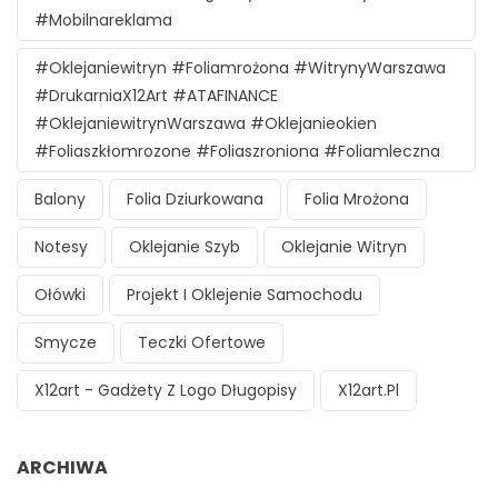
#mobilnareklama
#oklejaniewitryn #foliamrożona #witrynyWarszawa
#DrukarniaX12Art #ATAFINANCE
#oklejaniewitrynWarszawa #oklejanieokien
#foliaszkłomrozone #foliaszroniona #foliamleczna
Balony
Folia Dziurkowana
Folia Mrożona
Notesy
Oklejanie Szyb
Oklejanie Witryn
Ołówki
Projekt I Oklejenie Samochodu
Smycze
Teczki Ofertowe
X12art - Gadżety Z Logo Długopisy
X12art.pl
ARCHIWA