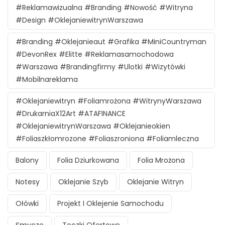
#reklamawizualna #branding #nowość #witryna
#design #oklejaniewitrynWarszawa
#branding #oklejanieaut #grafika #MiniCountryman
#DevonRex #Elitte #reklamasamochodowa
#Warszawa #brandingfirmy #ulotki #wizytówki
#mobilnareklama
#oklejaniewitryn #foliamrożona #witrynyWarszawa
#DrukarniaX12Art #ATAFINANCE
#oklejaniewitrynWarszawa #oklejanieokien
#foliaszkłomrozone #foliaszroniona #foliamleczna
Balony
Folia Dziurkowana
Folia Mrożona
Notesy
Oklejanie Szyb
Oklejanie Witryn
Ołówki
Projekt I Oklejenie Samochodu