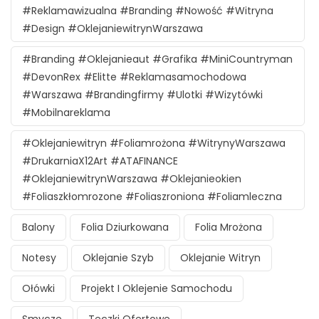
#reklamawizualna #branding #nowość #witryna
#design #oklejaniewitrynWarszawa
#branding #oklejanieaut #grafika #MiniCountryman
#DevonRex #Elitte #reklamasamochodowa
#Warszawa #brandingfirmy #ulotki #wizytówki
#mobilnareklama
#oklejaniewitryn #foliamrożona #witrynyWarszawa
#DrukarniaX12Art #ATAFINANCE
#oklejaniewitrynWarszawa #oklejanieokien
#foliaszkłomrozone #foliaszroniona #foliamleczna
Balony
Folia Dziurkowana
Folia Mrożona
Notesy
Oklejanie Szyb
Oklejanie Witryn
Ołówki
Projekt I Oklejenie Samochodu