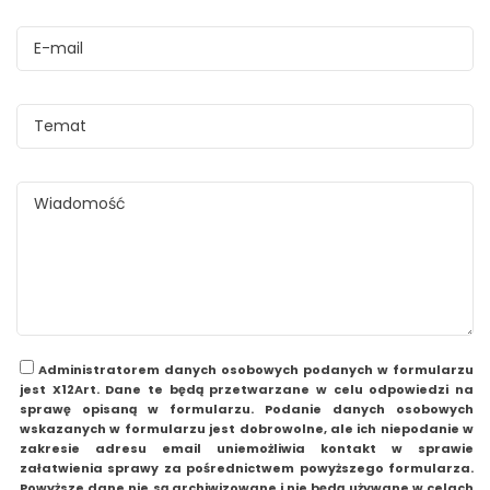
Administratorem danych osobowych podanych w formularzu
jest X12Art. Dane te będą przetwarzane w celu odpowiedzi na
sprawę opisaną w formularzu. Podanie danych osobowych
wskazanych w formularzu jest dobrowolne, ale ich niepodanie w
zakresie adresu email uniemożliwia kontakt w sprawie
załatwienia sprawy za pośrednictwem powyższego formularza.
Powyższe dane nie są archiwizowane i nie będą używane w celach