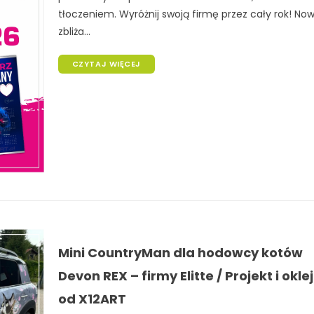
tłoczeniem. Wyróżnij swoją firmę przez cały rok! Now
zbliża...
CZYTAJ WIĘCEJ
Mini CountryMan dla hodowcy kotów
Devon REX – firmy Elitte / Projekt i okle
od X12ART