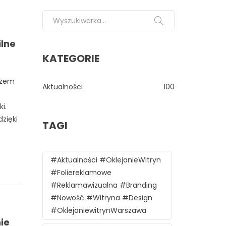
Search for:
ilne
KATEGORIE
azem
Aktualności
100
i.
zięki
TAGI
#aktualności #oklejanieWitryn
#foliereklamowe
#reklamawizualna #branding
#nowość #witryna #design
#oklejaniewitrynWarszawa
ie