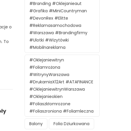
#branding #oklejanieaut
#grafika #MiniCountryman
#DevonRex #Elitte
#reklamasamochodowa
acje o
#Warszawa #brandingfirmy
#ulotki #wizytówki
h. To
#mobilnareklama
#oklejaniewitryn
#foliamrożona
#witrynyWarszawa
#DrukarniaX12Art #ATAFINANCE
#oklejaniewitrynWarszawa
#oklejanieokien
#foliaszkłomrozone
oły
#foliaszroniona #foliamleczna
Balony
Folia Dziurkowana