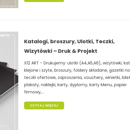
Katalogi, broszury, Ulotki, Teczki,
Wizytówki – Druk & Projekt
X12 ART - Drukujemy: ulotki (A4,A5,A6), wizytówki, kat
klejone i szyte, broszury, foldery składane, gazetki no
teczki ofertowe, zaproszenia, vouchery, winietki, bile
plakaty, naklejki, karty, dyplomy, karty Menu, papier
firmowy,...
CZYTAJ WIĘCEJ