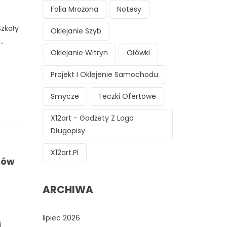
Folia Mrożona
Notesy
Szkoły
Oklejanie Szyb
.
Oklejanie Witryn
Ołówki
Projekt I Oklejenie Samochodu
Smycze
Teczki Ofertowe
X12art - Gadżety Z Logo
Długopisy
X12art.pl
mów
ARCHIWA
lipiec 2026
i