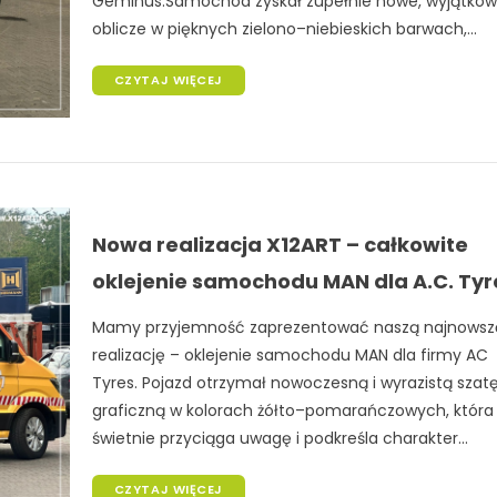
Geminus.Samochód zyskał zupełnie nowe, wyjątko
oblicze w pięknych zielono–niebieskich barwach,...
CZYTAJ WIĘCEJ
Nowa realizacja X12ART – całkowite
oklejenie samochodu MAN dla A.C. Tyr
Mamy przyjemność zaprezentować naszą najnowsz
realizację – oklejenie samochodu MAN dla firmy AC
Tyres. Pojazd otrzymał nowoczesną i wyrazistą szat
graficzną w kolorach żółto–pomarańczowych, która
świetnie przyciąga uwagę i podkreśla charakter...
CZYTAJ WIĘCEJ