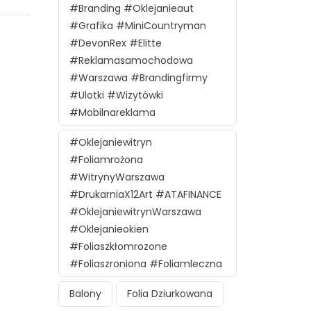
#branding #oklejanieaut
#grafika #MiniCountryman
#DevonRex #Elitte
#reklamasamochodowa
#Warszawa #brandingfirmy
#ulotki #wizytówki
#mobilnareklama
#oklejaniewitryn
#foliamrożona
#witrynyWarszawa
#DrukarniaX12Art #ATAFINANCE
#oklejaniewitrynWarszawa
#oklejanieokien
#foliaszkłomrozone
#foliaszroniona #foliamleczna
Balony
Folia Dziurkowana