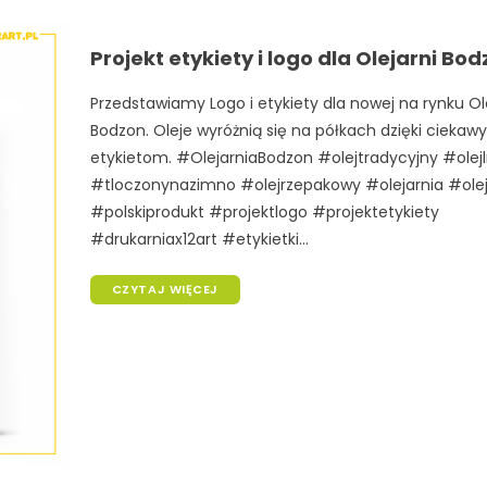
Projekt etykiety i logo dla Olejarni Bo
Przedstawiamy Logo i etykiety dla nowej na rynku Ol
Bodzon. Oleje wyróżnią się na półkach dzięki cieka
etykietom. #OlejarniaBodzon #olejtradycyjny #olej
#tloczonynazimno #olejrzepakowy #olejarnia #ole
#polskiprodukt #projektlogo #projektetykiety
#drukarniax12art #etykietki...
CZYTAJ WIĘCEJ