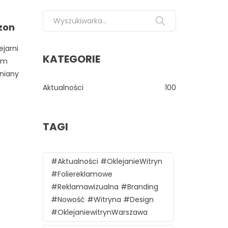
Search for:
dzon
ejarni
KATEGORIE
wym
lniany
j
Aktualności
100
TAGI
#aktualności #oklejanieWitryn
#foliereklamowe
#reklamawizualna #branding
#nowość #witryna #design
#oklejaniewitrynWarszawa