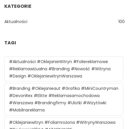
KATEGORIE
Aktualności
100
TAGI
#aktualności #oklejanieWitryn #foliereklamowe
#reklamawizualna #branding #nowość #witryna
#design #oklejaniewitrynWarszawa
#branding #oklejanieaut #grafika #MiniCountryman
#DevonRex #Elitte #reklamasamochodowa
#Warszawa #brandingfirmy #ulotki #wizytówki
#mobilnareklama
#oklejaniewitryn #foliamrożona #witrynyWarszawa