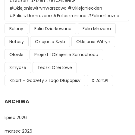
#DrukarniaX12Art #ATAFINANCE
#oklejaniewitrynWarszawa #oklejanieokien
#foliaszkłomrozone #foliaszroniona #foliamleczna
Balony
Folia Dziurkowana
Folia Mrożona
Notesy
Oklejanie Szyb
Oklejanie Witryn
Ołówki
Projekt I Oklejenie Samochodu
Smycze
Teczki Ofertowe
X12art - Gadżety Z Logo Długopisy
X12art.pl
ARCHIWA
lipiec 2026
marzec 2026