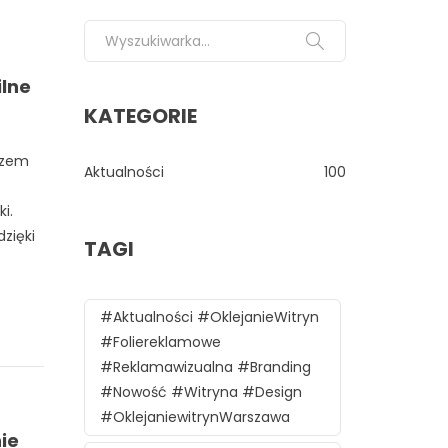
Search for:
ilne
KATEGORIE
azem
Aktualności
100
i.
zięki
TAGI
#aktualności #oklejanieWitryn
#foliereklamowe
#reklamawizualna #branding
#nowość #witryna #design
#oklejaniewitrynWarszawa
ie