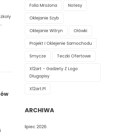
Folia Mrożona
Notesy
Szkoły
Oklejanie Szyb
.
Oklejanie Witryn
Ołówki
Projekt I Oklejenie Samochodu
Smycze
Teczki Ofertowe
X12art - Gadżety Z Logo
Długopisy
X12art.pl
mów
ARCHIWA
lipiec 2026
i