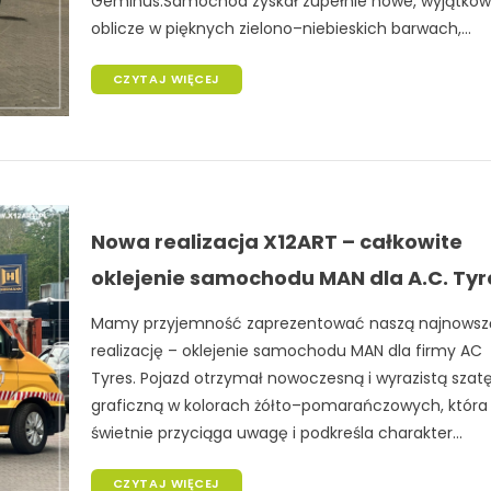
Geminus.Samochód zyskał zupełnie nowe, wyjątko
oblicze w pięknych zielono–niebieskich barwach,...
CZYTAJ WIĘCEJ
Nowa realizacja X12ART – całkowite
oklejenie samochodu MAN dla A.C. Tyr
Mamy przyjemność zaprezentować naszą najnowsz
realizację – oklejenie samochodu MAN dla firmy AC
Tyres. Pojazd otrzymał nowoczesną i wyrazistą szat
graficzną w kolorach żółto–pomarańczowych, która
świetnie przyciąga uwagę i podkreśla charakter...
CZYTAJ WIĘCEJ