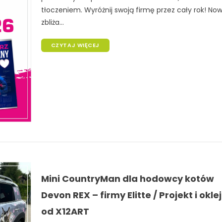
tłoczeniem. Wyróżnij swoją firmę przez cały rok! Now
zbliża...
CZYTAJ WIĘCEJ
Mini CountryMan dla hodowcy kotów
Devon REX – firmy Elitte / Projekt i okle
od X12ART