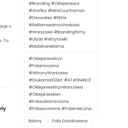
#branding #oklejanieaut
#grafika #MiniCountryman
#DevonRex #Elitte
#reklamasamochodowa
acje o
#Warszawa #brandingfirmy
#ulotki #wizytówki
h. To
#mobilnareklama
#oklejaniewitryn
#foliamrożona
#witrynyWarszawa
#DrukarniaX12Art #ATAFINANCE
#oklejaniewitrynWarszawa
#oklejanieokien
#foliaszkłomrozone
oły
#foliaszroniona #foliamleczna
Balony
Folia Dziurkowana