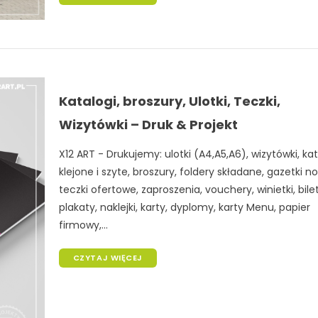
Katalogi, broszury, Ulotki, Teczki,
Wizytówki – Druk & Projekt
X12 ART - Drukujemy: ulotki (A4,A5,A6), wizytówki, kat
klejone i szyte, broszury, foldery składane, gazetki no
teczki ofertowe, zaproszenia, vouchery, winietki, bile
plakaty, naklejki, karty, dyplomy, karty Menu, papier
firmowy,...
CZYTAJ WIĘCEJ