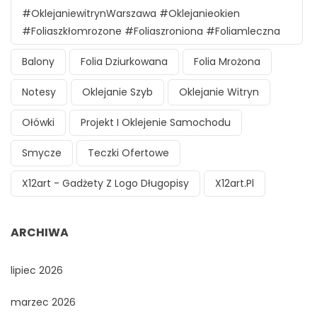
#oklejaniewitrynWarszawa #oklejanieokien
#foliaszkłomrozone #foliaszroniona #foliamleczna
Balony
Folia Dziurkowana
Folia Mrożona
Notesy
Oklejanie Szyb
Oklejanie Witryn
Ołówki
Projekt I Oklejenie Samochodu
Smycze
Teczki Ofertowe
X12art - Gadżety Z Logo Długopisy
X12art.pl
ARCHIWA
lipiec 2026
marzec 2026