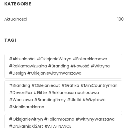
KATEGORIE
Aktualności
100
TAGI
#aktualności #oklejanieWitryn #foliereklamowe
#reklamawizualna #branding #nowość #witryna
#design #oklejaniewitrynWarszawa
#branding #oklejanieaut #grafika #MiniCountryman
#DevonRex #Elitte #reklamasamochodowa
#Warszawa #brandingfirmy #ulotki #wizytówki
#mobilnareklama
#oklejaniewitryn #foliamrożona #witrynyWarszawa
#DrukarniaX12Art #ATAFINANCE