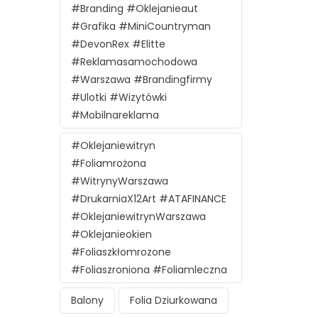
#branding #oklejanieaut
#grafika #MiniCountryman
#DevonRex #Elitte
#reklamasamochodowa
#Warszawa #brandingfirmy
#ulotki #wizytówki
#mobilnareklama
#oklejaniewitryn
#foliamrożona
#witrynyWarszawa
#DrukarniaX12Art #ATAFINANCE
#oklejaniewitrynWarszawa
#oklejanieokien
#foliaszkłomrozone
#foliaszroniona #foliamleczna
Balony
Folia Dziurkowana