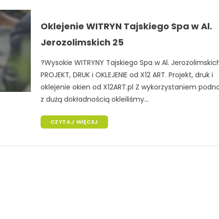
Oklejenie WITRYN Tajskiego Spa w Al.
Jerozolimskich 25
?Wysokie WITRYNY Tajskiego Spa w Al. Jerozolimskich
PROJEKT, DRUK i OKLEJENIE od X12 ART. Projekt, druk i
oklejenie okien od X12ART.pl Z wykorzystaniem podn
z dużą dokładnością okleiliśmy...
CZYTAJ WIĘCEJ