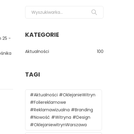
Search for:
KATEGORIE
 25 -
Aktualności
100
ośnika
TAGI
#aktualności #oklejanieWitryn
#foliereklamowe
#reklamawizualna #branding
#nowość #witryna #design
#oklejaniewitrynWarszawa