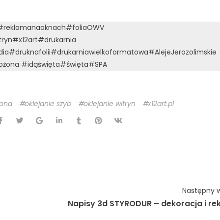
#reklamanaoknach
#foliaOWV
tryn
#x12art
#drukarnia
dia
#druknafolii
#drukarniawielkoformatowa
#AlejeJerozolimskie
rożona
#idąświęta
#święta
#SPA
żona
oklejanie szyb
oklejanie witryn
x12art.pl
Następny w
Napisy 3d STYRODUR – dekoracja i re