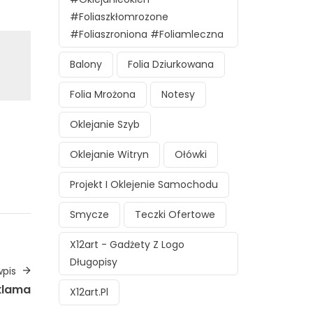
#foliaszkłomrozone
#foliaszroniona #foliamleczna
Balony
Folia Dziurkowana
Folia Mrożona
Notesy
Oklejanie Szyb
Oklejanie Witryn
Ołówki
Projekt I Oklejenie Samochodu
Smycze
Teczki Ofertowe
X12art - Gadżety Z Logo
Długopisy
pis
klama
X12art.pl