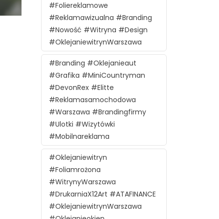
#foliereklamowe
#reklamawizualna #branding
#nowość #witryna #design
#oklejaniewitrynWarszawa
#branding #oklejanieaut
#grafika #MiniCountryman
#DevonRex #Elitte
#reklamasamochodowa
#Warszawa #brandingfirmy
#ulotki #wizytówki
#mobilnareklama
#oklejaniewitryn
#foliamrożona
#witrynyWarszawa
#DrukarniaX12Art #ATAFINANCE
#oklejaniewitrynWarszawa
#oklejanieokien