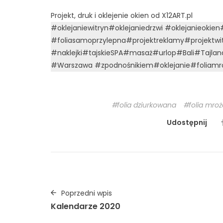
Projekt, druk i oklejenie okien od X12ART.pl
#oklejaniewitryn
#oklejaniedrzwi
#oklejanieokien
#foliasamoprzylepna
#projektreklamy
#projektwi
#naklejki
#tajskieSPA
#masaż
#urlop
#Bali
#Tajlan
#Warszawa
#zpodnośnikiem
#oklejanie
#foliam
folia dziurkowana
folia mro
Udostępnij
Poprzedni wpis
Kalendarze 2020