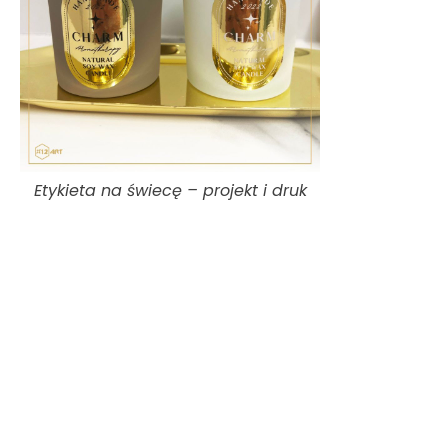
Etykieta na świecę – projekt i druk
#projektetykiety
#SPA
#świecezapachowe
#aromaterapia
#CHARM
#wax
#branżabeauty
#salonpiękności
#masaż
#wellness
#świeca
#X12ART
#zabiegiestetyczne
#charmaromatherapy
#aromatherapy
#beauty
#świece
#aromat
#drukuv
#złoto
#gold
#złotafolia
#handmade
#limited
#limitededition
#smereka
#natural
#naturalsoywaxcandle
#waxcandle
#charmaroma
#czary