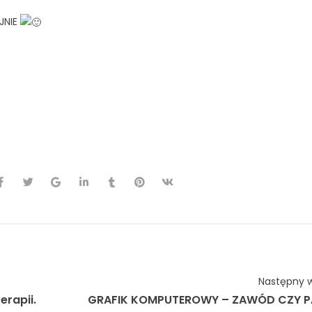
JNIE
cars
#driftking
#driftnation
#gtr
#tokyodrift
#jdmcars
#streetd
eed
#fastcars
#topgear
#grandtour
#grospadriftteam
#x12ar
ftdesign
#carwrap
#autodetailing
#artforcar
#carart
#autocu
Następny w
erapii.
GRAFIK KOMPUTEROWY – ZAWÓD CZY P