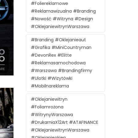
#foliereklamowe
#reklamawizualna #branding
#nowość #witryna #design
#oklejaniewitrynWarszawa
#branding #oklejanieaut
#grafika #MiniCountryman
#DevonRex #Elitte
#reklamasamochodowa
#Warszawa #brandingfirmy
#ulotki #wizytówki
#mobilnareklama
#oklejaniewitryn
#foliamrożona
#witrynyWarszawa
#DrukarniaX12Art #ATAFINANCE
#oklejaniewitrynWarszawa
#oklejanieokien