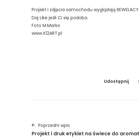
Projekt i zdjęcia samochodu wyglądają REWELACY
Daj Like jeśli Ci się podoba.
Foto M.Marko
www.X12ART.pl
#drift
#drifting
#driftcar
#driftlife
#bmw
#drift
#jdmculture
#e46
#fastandfurious
#needforsp
#fotommarko
#driftforlife
#graphicdesign
#dri
Udostępnij
Poprzedni wpis
Projekt i druk etykiet na świece do aromat