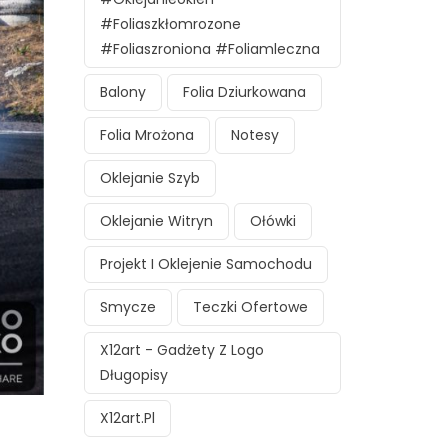
#foliaszkłomrozone
#foliaszroniona #foliamleczna
Balony
Folia Dziurkowana
Folia Mrożona
Notesy
Oklejanie Szyb
Oklejanie Witryn
Ołówki
Projekt I Oklejenie Samochodu
Smycze
Teczki Ofertowe
X12art - Gadżety Z Logo
Długopisy
X12art.pl