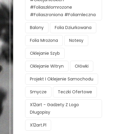
#foliaszkłomrozone
#foliaszroniona #foliamleczna
Balony
Folia Dziurkowana
Folia Mrożona
Notesy
Oklejanie Szyb
Oklejanie Witryn
Ołówki
Projekt I Oklejenie Samochodu
Smycze
Teczki Ofertowe
X12art - Gadżety Z Logo
Długopisy
X12art.pl