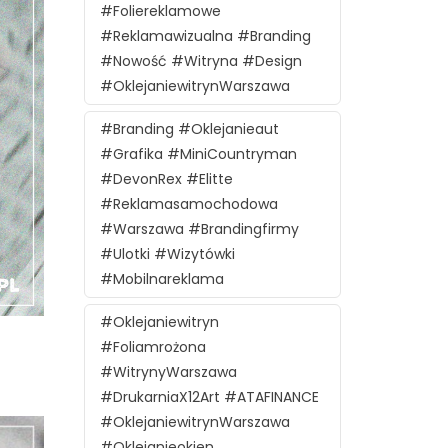
#foliereklamowe
#reklamawizualna #branding
#nowość #witryna #design
#oklejaniewitrynWarszawa
#branding #oklejanieaut
#grafika #MiniCountryman
#DevonRex #Elitte
#reklamasamochodowa
#Warszawa #brandingfirmy
#ulotki #wizytówki
#mobilnareklama
#oklejaniewitryn
#foliamrożona
#witrynyWarszawa
#DrukarniaX12Art #ATAFINANCE
#oklejaniewitrynWarszawa
#oklejanieokien