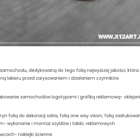
 samochodu, dedykowaną do tego folią najwyższej jakości, która
nną lakieru przed zarysowaniem i działaniem czynników
akowanie samochodów logotypami i grafiką reklamową- oklejan
tryn folią do dekoracji szkła, folią one way vision, folią zadrukowa
- wykonanie i montaż szyldów i tablic reklamowych
wcach- naklejki ścienne