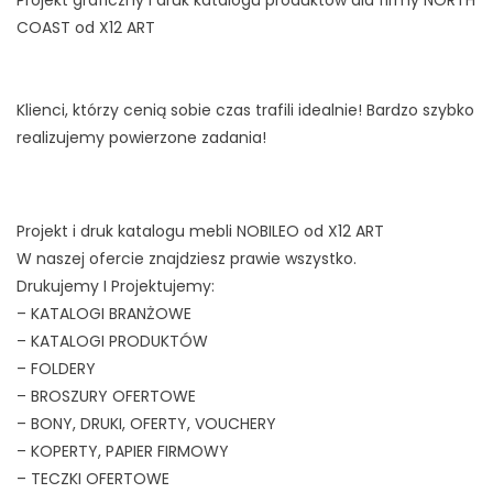
Projekt graficzny i druk katalogu produktów dla firmy NORTH
COAST od X12 ART
Klienci, którzy cenią sobie czas trafili idealnie! Bardzo szybko
realizujemy powierzone zadania!
Projekt i druk katalogu mebli NOBILEO od X12 ART
W naszej ofercie znajdziesz prawie wszystko.
Drukujemy I Projektujemy:
– KATALOGI BRANŻOWE
– KATALOGI PRODUKTÓW
– FOLDERY
– BROSZURY OFERTOWE
– BONY, DRUKI, OFERTY, VOUCHERY
– KOPERTY, PAPIER FIRMOWY
– TECZKI OFERTOWE