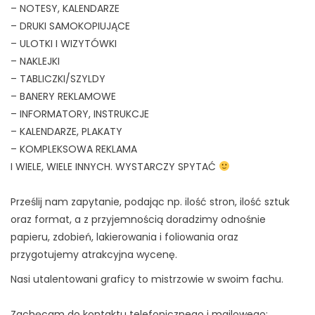
– NOTESY, KALENDARZE
– DRUKI SAMOKOPIUJĄCE
– ULOTKI I WIZYTÓWKI
– NAKLEJKI
– TABLICZKI/SZYLDY
– BANERY REKLAMOWE
– INFORMATORY, INSTRUKCJE
– KALENDARZE, PLAKATY
– KOMPLEKSOWA REKLAMA
I WIELE, WIELE INNYCH. WYSTARCZY SPYTAĆ
Prześlij nam zapytanie, podając np. ilość stron, ilość sztuk
oraz format, a z przyjemnością doradzimy odnośnie
papieru, zdobień, lakierowania i foliowania oraz
przygotujemy atrakcyjna wycenę.
Nasi utalentowani graficy to mistrzowie w swoim fachu.
Zachęcam do kontaktu telefonicznego i mailowego: