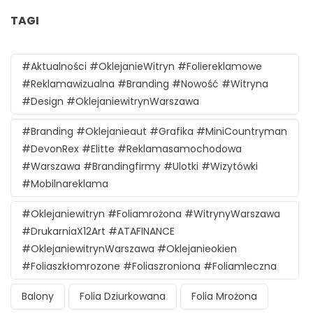
TAGI
#aktualności #oklejanieWitryn #foliereklamowe
#reklamawizualna #branding #nowość #witryna
#design #oklejaniewitrynWarszawa
#branding #oklejanieaut #grafika #MiniCountryman
#DevonRex #Elitte #reklamasamochodowa
#Warszawa #brandingfirmy #ulotki #wizytówki
#mobilnareklama
#oklejaniewitryn #foliamrożona #witrynyWarszawa
#DrukarniaX12Art #ATAFINANCE
#oklejaniewitrynWarszawa #oklejanieokien
#foliaszkłomrozone #foliaszroniona #foliamleczna
Balony
Folia Dziurkowana
Folia Mrożona