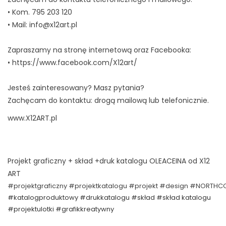
• Kom. 795 203 120
• Mail: info@x12art.pl
Zapraszamy na stronę internetową oraz Facebooka:
• https://www.facebook.com/X12art/
Jesteś zainteresowany? Masz pytania?
Zachęcam do kontaktu: drogą mailową lub telefonicznie.
www.X12ART.pl
Projekt graficzny + skład +druk katalogu OLEACEINA od X12
ART
#projektgraficzny
#projektkatalogu
#projekt
#design
#NORTHC
#katalogproduktowy #drukkatalogu #skład #skład katalogu
#projektulotki #grafikkreatywny