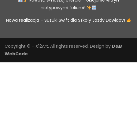
Nowość w naszej ofercie – oklejanie witryn
nietypowymi foliami!
Nowa realizacja – Suzuki Swift dla Szkoły Jazdy Dawidov!
Copyright © - X12Art. All rights reserved.
Design by
D&B
WebCode