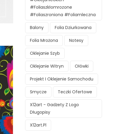
#foliaszkłomrozone
#foliaszroniona #foliamleczna
Balony
Folia Dziurkowana
Folia Mrożona
Notesy
Oklejanie Szyb
Oklejanie Witryn
Ołówki
Projekt I Oklejenie Samochodu
Smycze
Teczki Ofertowe
X12art - Gadżety Z Logo
Długopisy
X12art.pl