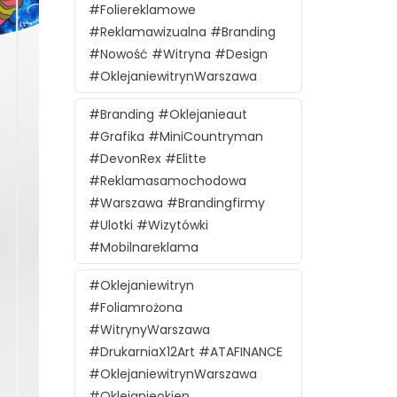
#foliereklamowe
#reklamawizualna #branding
#nowość #witryna #design
#oklejaniewitrynWarszawa
#branding #oklejanieaut
#grafika #MiniCountryman
#DevonRex #Elitte
#reklamasamochodowa
#Warszawa #brandingfirmy
#ulotki #wizytówki
#mobilnareklama
#oklejaniewitryn
#foliamrożona
#witrynyWarszawa
#DrukarniaX12Art #ATAFINANCE
#oklejaniewitrynWarszawa
#oklejanieokien