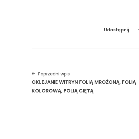
#łowickiewzory
#folklorart
#folklor
#folklorłowick
Udostępnij
Poprzedni wpis
OKLEJANIE WITRYN FOLIĄ MROŻONĄ, FOLIĄ
KOLOROWĄ, FOLIĄ CIĘTĄ