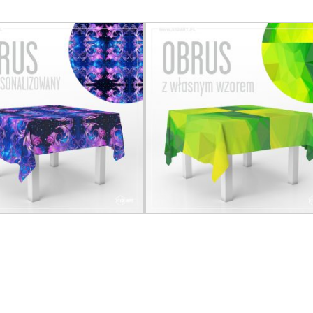
ersonalizowany
#obrusreklamowy
#obruszlogo
#dekoracjawne
olorowyobrus
#onthetable
#tablecloth
#materialpersonalizow
tpattern
#obrusdrukowany
zpomyslem
#nakryciestołu
#nastół
#wzorek
#wzorekłowicki