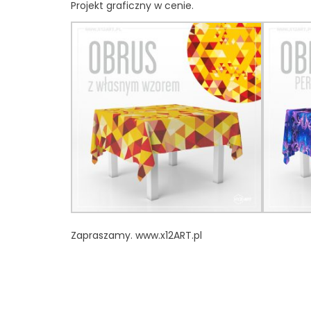
Projekt graficzny w cenie.
Zapraszamy.
www.x12ART.pl
#obrus
#obrusnastół
#obruszwzorkiem
#obrusp
#wnętrza
#interiordesign
#obrusdekoracyjny
#k
#obrusznadrukiem
#obrusztwoimwzorem
#prin
#inspiracjewnetrz
#inspiracjadodomu
#wnetrze