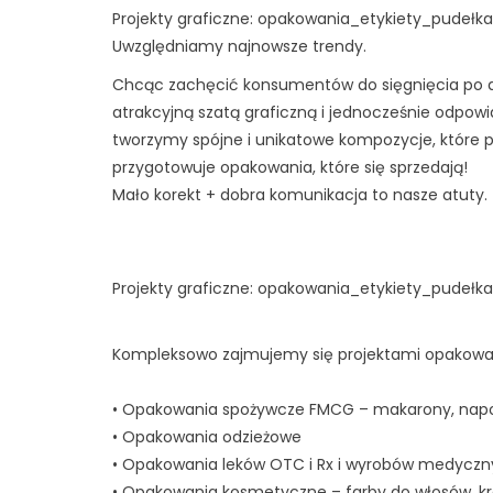
Projekty graficzne: opakowania_etykiety_pudełka
Uwzględniamy najnowsze trendy.
Chcąc zachęcić konsumentów do sięgnięcia po d
atrakcyjną szatą graficzną i jednocześnie odp
tworzymy spójne i unikatowe kompozycje, które p
przygotowuje opakowania, które się sprzedają!
Mało korekt + dobra komunikacja to nasze atuty.
Projekty graficzne: opakowania_etykiety_pudełka
Kompleksowo zajmujemy się projektami opakowa
• Opakowania spożywcze FMCG – makarony, napoje,
• Opakowania odzieżowe
• Opakowania leków OTC i Rx i wyrobów medycz
• Opakowania kosmetyczne – farby do włosów, kr