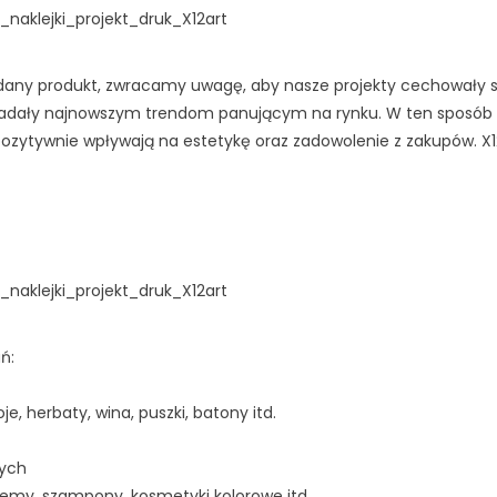
_naklejki_projekt_druk_X12art
any produkt, zwracamy uwagę, aby nasze projekty cechowały s
owiadały najnowszym trendom panującym na rynku. W ten sposób
ozytywnie wpływają na estetykę oraz zadowolenie z zakupów. X
_naklejki_projekt_druk_X12art
ń:
 herbaty, wina, puszki, batony itd.
nych
emy, szampony, kosmetyki kolorowe itd.