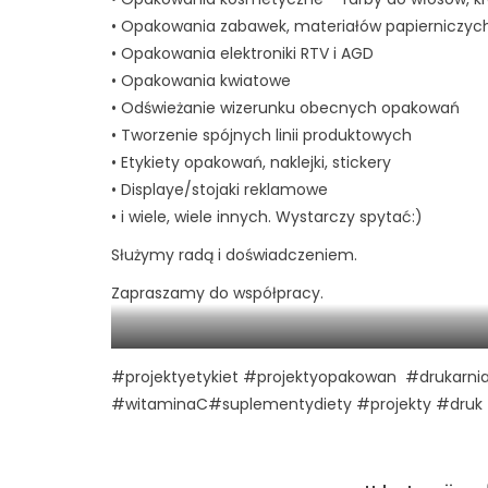
• Opakowania zabawek, materiałów papierniczych,
• Opakowania elektroniki RTV i AGD
• Opakowania kwiatowe
• Odświeżanie wizerunku obecnych opakowań
• Tworzenie spójnych linii produktowych
• Etykiety opakowań, naklejki, stickery
• Displaye/stojaki reklamowe
• i wiele, wiele innych. Wystarczy spytać:)
Służymy radą i doświadczeniem.
Zapraszamy do współpracy.
Projekty graficzne: opako
#projektyetykiet
#projektyopakowan
#drukarnia
#witaminaC
#suplementydiety
#projekty
#druk