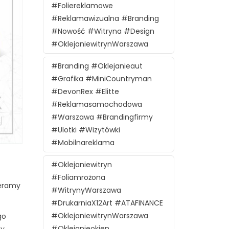
#foliereklamowe
#reklamawizualna #branding
#nowość #witryna #design
#oklejaniewitrynWarszawa
#branding #oklejanieaut
#grafika #MiniCountryman
#DevonRex #Elitte
#reklamasamochodowa
#Warszawa #brandingfirmy
#ulotki #wizytówki
#mobilnareklama
#oklejaniewitryn
#foliamrożona
ieramy
#witrynyWarszawa
#DrukarniaX12Art #ATAFINANCE
#oklejaniewitrynWarszawa
go
#oklejanieokien
by