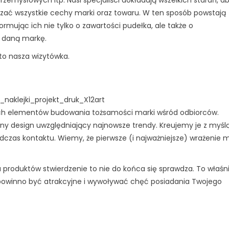
zać wszystkie cechy marki oraz towaru. W ten sposób powstają
rmując ich nie tylko o zawartości pudełka, ale także o
 daną markę.
to nasza wizytówka.
_naklejki_projekt_druk_X12art
h elementów budowania tożsamości marki wśród odbiorców.
any design uwzględniający najnowsze trendy. Kreujemy je z myśl
dczas kontaktu. Wiemy, że pierwsze (i najważniejsze) wrażenie 
u produktów stwierdzenie to nie do końca się sprawdza. To właśn
powinno być atrakcyjne i wywoływać chęć posiadania Twojego