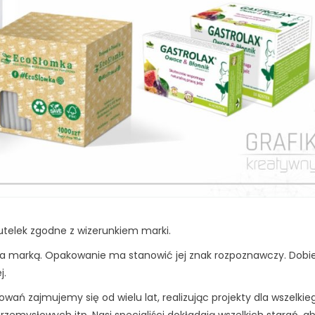
utelek zgodne z wizerunkiem marki.
 marką. Opakowanie ma stanowić jej znak rozpoznawczy. Dob
j.
ań zajmujemy się od wielu lat, realizując projekty dla wszelkie
emysłowych itp. Nasi specjaliści dokładają wszelkich starań, a