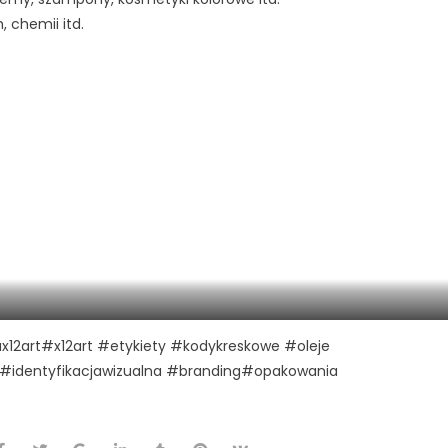
 chemii itd.
wania_etykiety_pudełka_naklejki_projekt_druk_X12art
x12art
#x12art
#etykiety
#kodykreskowe
#oleje
#identyfikacjawizualna
#branding
#opakowania