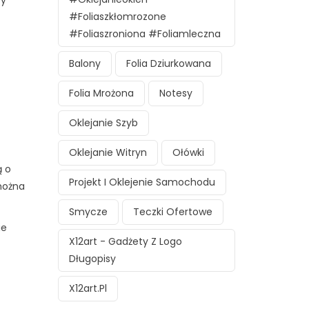
#foliaszkłomrozone
#foliaszroniona #foliamleczna
Balony
Folia Dziurkowana
Folia Mrożona
Notesy
Oklejanie Szyb
Oklejanie Witryn
Ołówki
ą o
Projekt I Oklejenie Samochodu
można
Smycze
Teczki Ofertowe
ie
X12art - Gadżety Z Logo
Długopisy
X12art.pl