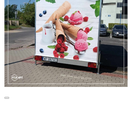
#SWEETICE #LodyTradycyjne #MODO #Lopuszanska
#SWEETICE #LodyTradycyjne #MODO #Lopuszanska #Warszaw
#Warszawa #modolopuszanska #centrumlopuszanska22
#galeriamodo #oklejenieprzyczepy #projektFoodtrucka
#Foodtruckoklejenie #foodtruckwarszawa
#lodyrzemieslnicze #lodywarszawa #oklejeniefoodtrucka