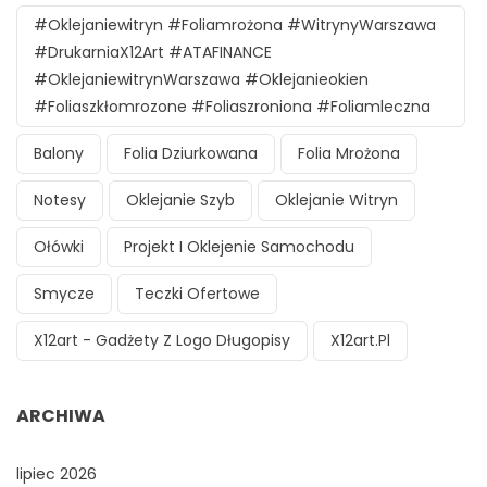
#oklejaniewitryn #foliamrożona #witrynyWarszawa
#DrukarniaX12Art #ATAFINANCE
#oklejaniewitrynWarszawa #oklejanieokien
#foliaszkłomrozone #foliaszroniona #foliamleczna
Balony
Folia Dziurkowana
Folia Mrożona
Notesy
Oklejanie Szyb
Oklejanie Witryn
Ołówki
Projekt I Oklejenie Samochodu
Smycze
Teczki Ofertowe
X12art - Gadżety Z Logo Długopisy
X12art.pl
ARCHIWA
lipiec 2026