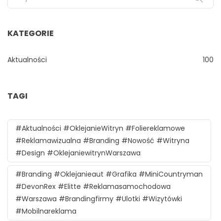
KATEGORIE
Aktualności
100
TAGI
#aktualności #oklejanieWitryn #foliereklamowe
#reklamawizualna #branding #nowość #witryna
#design #oklejaniewitrynWarszawa
#branding #oklejanieaut #grafika #MiniCountryman
#DevonRex #Elitte #reklamasamochodowa
#Warszawa #brandingfirmy #ulotki #wizytówki
#mobilnareklama