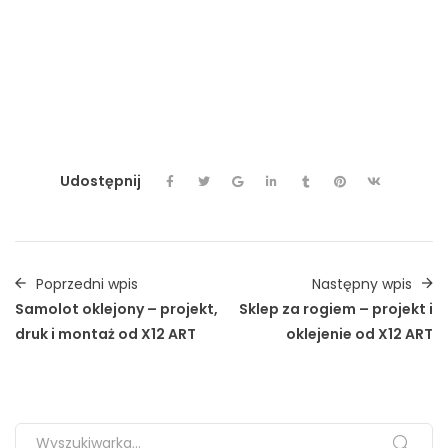
#projektnafoodtrucku #x12ART #oklejaniepojazdów
#oklejaniesamochodowwarszawa #carwrap #oklejanieaut
#autocustom #reklamanasamochodzie
#projektnaprzyczepie #oklejaniesamochodow
#projektnaauto #projektnasamochod #customcar
#autodetailing #grafikanaauto
Udostępnij
Poprzedni wpis
Następny wpis
Samolot oklejony – projekt,
Sklep za rogiem – projekt i
druk i montaż od X12 ART
oklejenie od X12 ART
Search for: