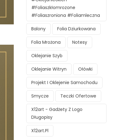
#foliaszkłomrozone
#foliaszroniona #foliamleczna
Balony
Folia Dziurkowana
Folia Mrożona
Notesy
Oklejanie Szyb
Oklejanie Witryn
Ołówki
Projekt I Oklejenie Samochodu
Smycze
Teczki Ofertowe
X12art - Gadżety Z Logo
Długopisy
X12art.pl