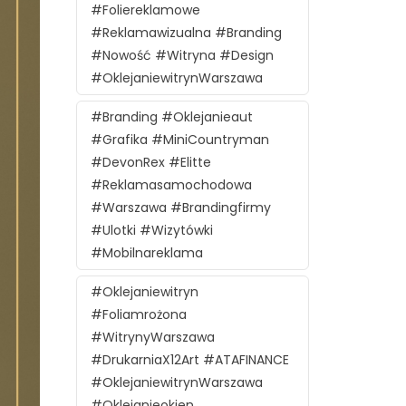
#foliereklamowe
#reklamawizualna #branding
#nowość #witryna #design
#oklejaniewitrynWarszawa
#branding #oklejanieaut
#grafika #MiniCountryman
#DevonRex #Elitte
#reklamasamochodowa
#Warszawa #brandingfirmy
#ulotki #wizytówki
#mobilnareklama
#oklejaniewitryn
#foliamrożona
#witrynyWarszawa
#DrukarniaX12Art #ATAFINANCE
#oklejaniewitrynWarszawa
#oklejanieokien