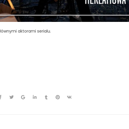
głównymi aktorami serialu.
ie
#ElizabethTabish
remiera
#event
#thechosen4
#szukajacboga
#jezus
#studiod
klamowa
#eventywarszawa
#scianka
#banerreklamowy
anner
#drukbanerow
#agencjareklamowa
#drukarniawarszawa
anerwarszawa
#standbannerprint
#printwarsaw