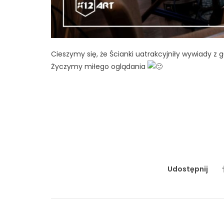
Cieszymy się, że Ścianki uatrakcyjniły wywiady z 
Życzymy miłego oglądania
#thechosen
#thechosenpolska
#JonathanRoum
#thechosenczwartsezon
#wybrani
#uroczystap
#X12ART
#drukarnia
#drukwarszawa
#sciankare
#sciankanaevent
#sciankanapremiere
#standb
#premierawarszawa
#projektowaniegraficze
#b
Udostępnij