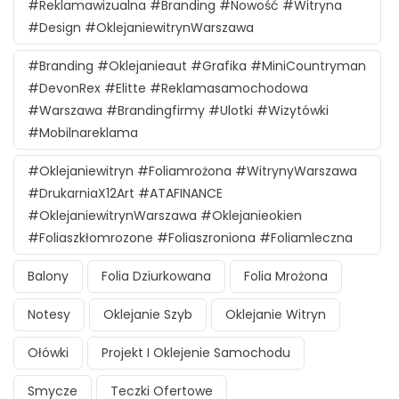
#reklamawizualna #branding #nowość #witryna
#design #oklejaniewitrynWarszawa
#branding #oklejanieaut #grafika #MiniCountryman
#DevonRex #Elitte #reklamasamochodowa
#Warszawa #brandingfirmy #ulotki #wizytówki
#mobilnareklama
#oklejaniewitryn #foliamrożona #witrynyWarszawa
#DrukarniaX12Art #ATAFINANCE
#oklejaniewitrynWarszawa #oklejanieokien
#foliaszkłomrozone #foliaszroniona #foliamleczna
Balony
Folia Dziurkowana
Folia Mrożona
Notesy
Oklejanie Szyb
Oklejanie Witryn
Ołówki
Projekt I Oklejenie Samochodu
Smycze
Teczki Ofertowe