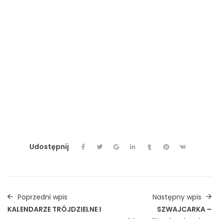
#oklejaniesamochodu
#strazmiejska
#foliaodblaskowa
#pimpmyride
#mercedescitan
#projektreklamynaauto
#reklamanasamochód
#cardesign
#carwrapping
#x12art
#grafikanaauto
#grafikanasamochod
#projektynasamochód
#projektreklamy
#projektnaauto
#reklamanapojazdach
#grafikkreatywny
#reklamanasamochodzie
#autocustom
#carwrap
#oklejanieauta
#oklejaniesamochodu
#warszawa
#autodetailing
#oklejaniesamochodów
Udostępnij
Poprzedni wpis
Następny wpis
KALENDARZE TRÓJDZIELNE I
SZWAJCARKA –