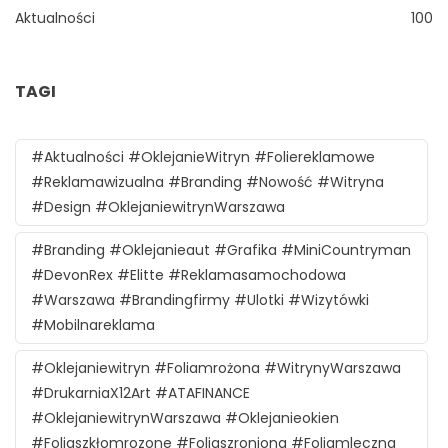
Aktualności
100
TAGI
#aktualności #oklejanieWitryn #foliereklamowe
#reklamawizualna #branding #nowość #witryna
#design #oklejaniewitrynWarszawa
#branding #oklejanieaut #grafika #MiniCountryman
#DevonRex #Elitte #reklamasamochodowa
#Warszawa #brandingfirmy #ulotki #wizytówki
#mobilnareklama
#oklejaniewitryn #foliamrożona #witrynyWarszawa
#DrukarniaX12Art #ATAFINANCE
#oklejaniewitrynWarszawa #oklejanieokien
#foliaszkłomrozone #foliaszroniona #foliamleczna