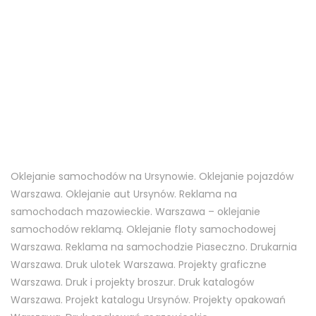
#grafiknazamówienie
#projektulotki
#oklejaniesamochodu
#reklamanasamochodzie
#oklejaniewitryn
#oklejanieszyb
#projektlogo
#carwrap
#livery
#branding
#identyfikacjawizualna
#wiosna
#gadzety
#event
#catering
#projektgraficzny
#drukbanerów
#drukulotek
#drukkatalogów
#tanieulotki
#gadżety
#gadżetyztwoimlogo
#twojelogo
#oklejaniesamochodów
#boxdesign
#projektopakowania
#projektpudełka
#Warszawa #Ursynów
Oklejanie samochodów na Ursynowie. Oklejanie pojazdów
Warszawa. Oklejanie aut Ursynów. Reklama na
samochodach mazowieckie. Warszawa – oklejanie
samochodów reklamą. Oklejanie floty samochodowej
Warszawa. Reklama na samochodzie Piaseczno. Drukarnia
Warszawa. Druk ulotek Warszawa. Projekty graficzne
Warszawa. Druk i projekty broszur. Druk katalogów
Warszawa. Projekt katalogu Ursynów. Projekty opakowań