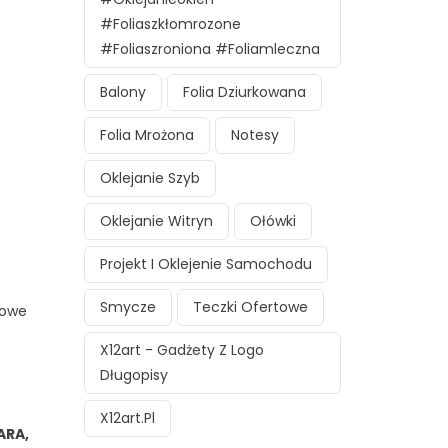
#foliaszkłomrozone
#foliaszroniona #foliamleczna
Balony
Folia Dziurkowana
Folia Mrożona
Notesy
Oklejanie Szyb
Oklejanie Witryn
Ołówki
Projekt I Oklejenie Samochodu
Smycze
Teczki Ofertowe
dowe
X12art - Gadżety Z Logo
Długopisy
X12art.pl
ARA,