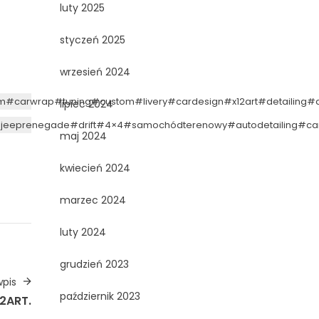
luty 2025
styczeń 2025
wrzesień 2024
m
#carwrap
#tuning
#custom
#livery
#cardesign
#x12art
#detailing
#d
lipiec 2024
jeeprenegade
#drift
#4×4
#samochódterenowy
#autodetailing
#ca
maj 2024
kwiecień 2024
marzec 2024
luty 2024
grudzień 2023
pis
październik 2023
12ART.