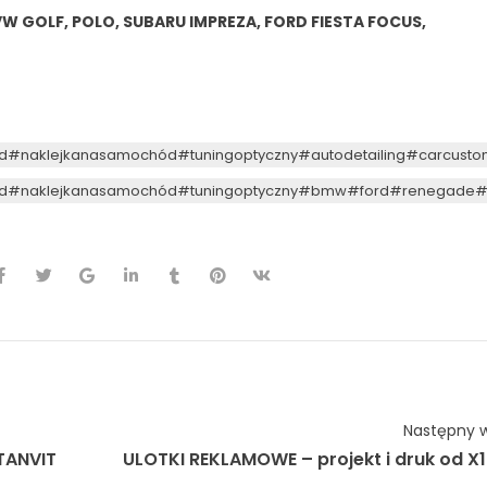
W GOLF, POLO, SUBARU IMPREZA, FORD FIESTA FOCUS,
d
#naklejkanasamochód
#tuningoptyczny
#autodetailing
#carcusto
d
#naklejkanasamochód
#tuningoptyczny
#bmw
#ford
#renegade
#
Następny w
TANVIT
ULOTKI REKLAMOWE – projekt i druk od X