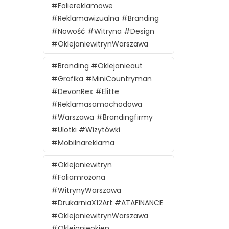
#foliereklamowe
#reklamawizualna #branding
#nowość #witryna #design
#oklejaniewitrynWarszawa
#branding #oklejanieaut
#grafika #MiniCountryman
#DevonRex #Elitte
#reklamasamochodowa
#Warszawa #brandingfirmy
#ulotki #wizytówki
#mobilnareklama
#oklejaniewitryn
#foliamrożona
#witrynyWarszawa
#DrukarniaX12Art #ATAFINANCE
#oklejaniewitrynWarszawa
#oklejanieokien