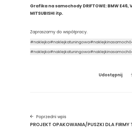
Grafika na samochody DRIFTOWE: BMW E46, V
MITSUBISHI
itp.
Zapraszamy do współpracy.
#naklejka
#naklejkatuningowa
#naklejkinasamochó
#naklejka
#naklejkatuningowa
#naklejkinasamochó
Udostępnij
Poprzedni wpis
PROJEKT OPAKOWANIA/PUSZKI DLA FIRMY 