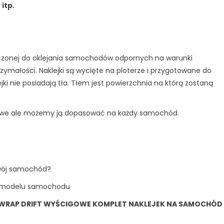
itp.
naczonej do oklejania samochodów odpornych na warunki
trzymałości. Naklejki są wycięte na ploterze i przygotowane do
ejki nie posiadają tła. Tłem jest powierzchnia na którą zostaną
owe ale możemy ją dopasować na każdy samochód.
swój samochód?
o modelu samochodu
 WRAP DRIFT WYŚCIGOWE KOMPLET NAKLEJEK NA SAMOCHÓD