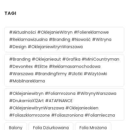
TAGI
#aktualności #oklejanieWitryn #foliereklamowe
#reklamawizualna #branding #nowość #witryna
#design #oklejaniewitrynWarszawa
#branding #oklejanieaut #grafika #MiniCountryman
#DevonRex #Elitte #reklamasamochodowa
#Warszawa #brandingfirmy #ulotki #wizytówki
#mobilnareklama
#oklejaniewitryn #foliamrożona #witrynyWarszawa
#DrukarniaX12Art #ATAFINANCE
#oklejaniewitrynWarszawa #oklejanieokien
#foliaszkłomrozone #foliaszroniona #foliamleczna
Balony
Folia Dziurkowana
Folia Mrożona