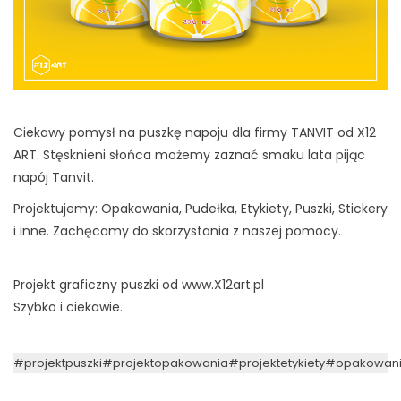
Ciekawy pomysł na puszkę napoju dla firmy TANVIT od X12
ART. Stęsknieni słońca możemy zaznać smaku lata pijąc
napój Tanvit.
Projektujemy: Opakowania, Pudełka, Etykiety, Puszki, Stickery
i inne. Zachęcamy do skorzystania z naszej pomocy.
Projekt graficzny puszki od www.X12art.pl
Szybko i ciekawie.
#projektpuszki
#projektopakowania
#projektetykiety
#opakowan